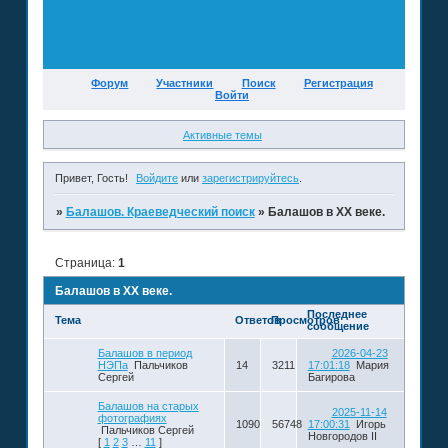
Форум
Участники
Поиск
Регистрация
Войти
Активные темы
Привет, Гость!
Войдите
или
зарегистрируйтесь
.
»
Балашов. Краеведческий поиск
»
Балашов в XX веке.
Страница:
1
Балашов в XX веке.
Последнее
Тема
Ответов
Просмотров
сообщение
Балашов в период
2026-04-23
НЭПа
Пальчиков
14
3211
17:01:18
Мария
Сергей
Багирова
Балашов на старых
2025-11-14
фотографиях
1090
56748
17:00:31
Игорь
Пальчиков Сергей
Новгородов II
[
1
2
3
…
11
]