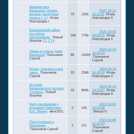
Фалери́стика
Балашова (значки,
2025-10-24
медали, нагрудные
70
1356
15:11:53
Игорь
знаки и т. п.)
Игорь
Новгородов II
Новгородов I
Балашовский район
2025-10-03
на старых
206
7799
09:58:24
Игорь
фотографиях.
Новый
Новгородов II
ShanHai
[
1
2
3
]
2024-10-23
Улицы и старые дома
20:02:43
Балашова
Пальчиков
86
14699
Пальчиков
Сергей
Сергей
Купцы, торговля и всё
2024-09-29
такое.
Пальчиков
33
2368
16:45:49
Игорь
Сергей
Новгородов II
История
2024-06-23
Балашовского летного
32
8946
14:19:57
Игорь
училища.
Новый
Новгородов II
ShanHai
Капсула времени у
2023-10-02
подножия Памятнику
2
145
13:53:06
В.И. Ленину
alkor2011
Левша73
2021-04-09
Преступления и
10:03:43
Наказания.
2
371
Пальчиков
Пальчиков Сергей
Сергей