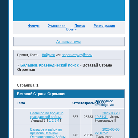
Форум
Участники
Поиск
Регистрация
Войти
Активные темы
Привет, Гость!
Войдите
или
зарегистрируйтесь
.
»
Балашов. Краеведческий поиск
»
Вставай Страна
Огромная
Страница:
1
Вставай Страна Огромная
Последнее
Тема
Ответов
Просмотров
сообщение
Балашов во времена
2025-08-29
гражданской войны.
367
28783
19:31:31
Игорь
Левша73
[
1
2
3
4
]
Новгородов II
Балашов и район во
2025-05-05
времена Великой
22:10:52
145
20315
Отечественной Войны
Пальчиков