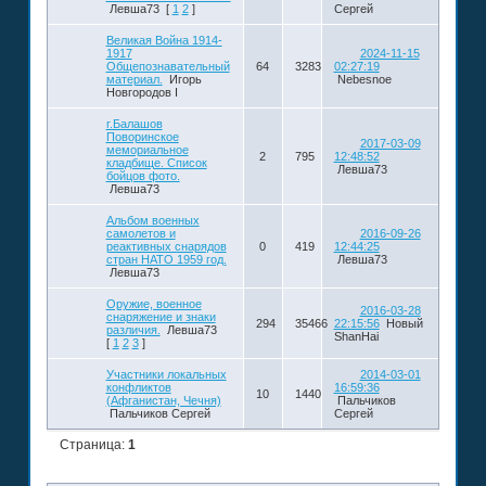
Левша73
[
1
2
]
Сергей
Великая Война 1914-
1917
2024-11-15
Общепознавательный
64
3283
02:27:19
материал.
Игорь
Nebesnoe
Новгородов I
г.Балашов
Поворинское
2017-03-09
мемориальное
2
795
12:48:52
кладбище. Список
Левша73
бойцов фото.
Левша73
Альбом военных
самолетов и
2016-09-26
реактивных снарядов
0
419
12:44:25
стран НАТО 1959 год.
Левша73
Левша73
Оружие, военное
2016-03-28
снаряжение и знаки
294
35466
22:15:56
Новый
различия.
Левша73
ShanHai
[
1
2
3
]
Участники локальных
2014-03-01
конфликтов
16:59:36
10
1440
(Афганистан, Чечня)
Пальчиков
Пальчиков Сергей
Сергей
Страница:
1