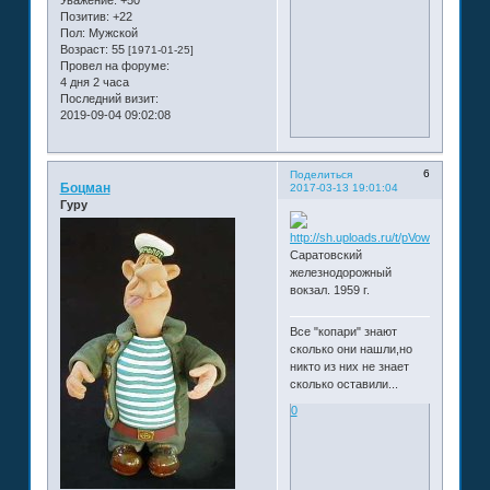
Уважение:
+50
Позитив:
+22
Пол:
Мужской
Возраст:
55
[1971-01-25]
Провел на форуме:
4 дня 2 часа
Последний визит:
2019-09-04 09:02:08
6
Поделиться
Боцман
2017-03-13 19:01:04
Гуру
Саратовский
железнодорожный
вокзал. 1959 г.
Все "копари" знают
сколько они нашли,но
никто из них не знает
сколько оставили...
0