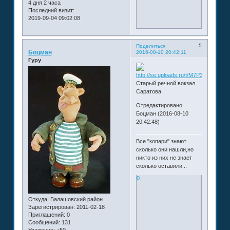
4 дня 2 часа
Последний визит:
2019-09-04 09:02:08
5
Поделиться
Боцман
2016-08-10 20:42:11
Гуру
Старый речной вокзал
Саратова
Отредактировано
Боцман (2016-08-10
20:42:48)
Все "копари" знают
сколько они нашли,но
никто из них не знает
сколько оставили...
0
Откуда:
Балашовский район
Зарегистрирован
: 2011-02-18
Приглашений:
0
Сообщений:
131