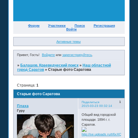
Форум
Участники
Поиск
Регистрация
Войти
Активные темы
Привет, Гость!
Войдите
или
зарегистрируйтесь
.
»
Балашов. Краеведческий поиск
»
Наш областной
город Саратов
»
Старые фото Саратова
Страница:
1
Старые фото Саратова
1
Поделиться
Плаха
2015-03-23 00:32:14
Гуру
Общий вид городской
площади. 1894 г. г.
Саратов.