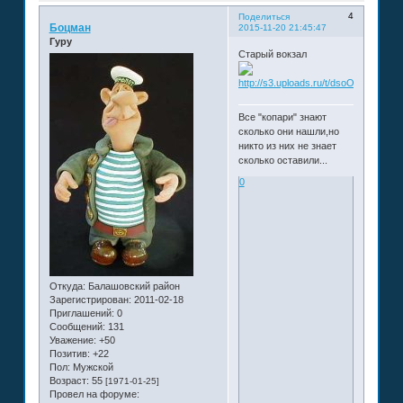
4
Поделиться
Боцман
2015-11-20 21:45:47
Гуру
Старый вокзал
Все "копари" знают
сколько они нашли,но
никто из них не знает
сколько оставили...
0
Откуда:
Балашовский район
Зарегистрирован
: 2011-02-18
Приглашений:
0
Сообщений:
131
Уважение:
+50
Позитив:
+22
Пол:
Мужской
Возраст:
55
[1971-01-25]
Провел на форуме: