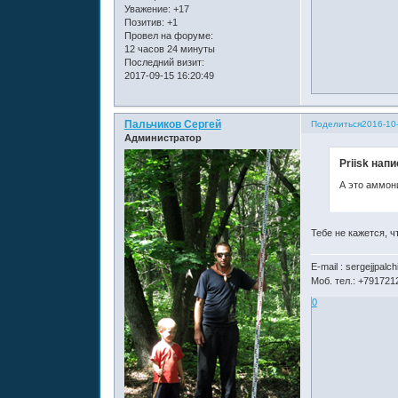
Уважение:
+17
Позитив:
+1
Провел на форуме:
12 часов 24 минуты
Последний визит:
2017-09-15 16:20:49
Пальчиков Сергей
Поделиться
2016-10
Администратор
Priisk напи
А это аммон
Тебе не кажется, ч
E-mail : sergejjpal
Моб. тел.: +791721
0