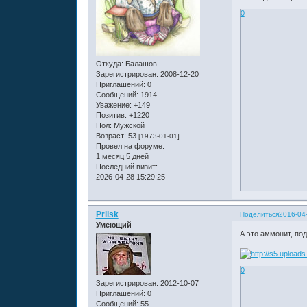
0
Откуда:
Балашов
Зарегистрирован
: 2008-12-20
Приглашений:
0
Сообщений:
1914
Уважение:
+149
Позитив:
+1220
Пол:
Мужской
Возраст:
53
[1973-01-01]
Провел на форуме:
1 месяц 5 дней
Последний визит:
2026-04-28 15:29:25
Priisk
Поделиться
2016-04
Умеющий
А это аммонит, по
0
Зарегистрирован
: 2012-10-07
Приглашений:
0
Сообщений:
55