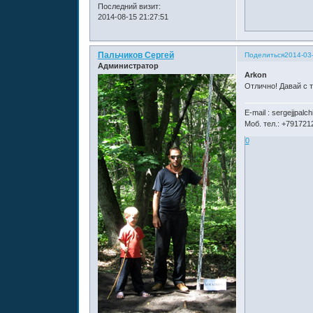
Последний визит:
2014-08-15 21:27:51
Пальчиков Сергей
Поделиться
2014-03
Администратор
Arkon
Отлично! Давай с т
E-mail : sergejjpal
Моб. тел.: +791721
0