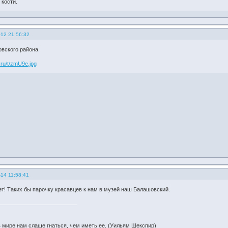
 кости.
-12 21:56:32
вского района.
14 11:58:41
т! Таких бы парочку красавцев к нам в музей наш Балашовский.
 мире нам слаще гнаться, чем иметь ее. (Уильям Шекспир)