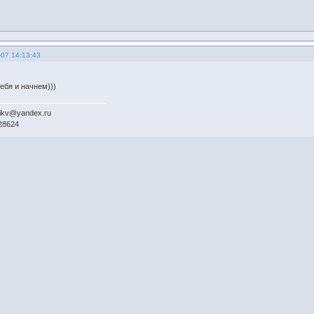
-07 14:13:43
ебя и начнем)))
chikv@yandex.ru
28624