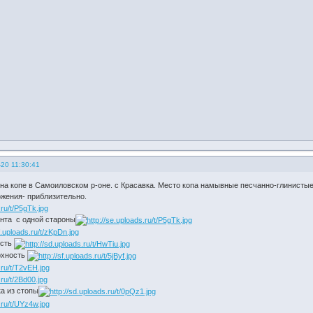
20 11:30:41
 на копе в Самоиловском р-оне. с Красавка. Место копа намывные песчанно-глинистые 
жения- приблизительно.
нта с одной староны
ость
рхность
ка из стопы