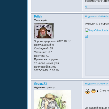
обломок трубчатой
0
Priisk
Поделиться
2016-04
Умеющий
Аммониты с сарато
+2
Зарегистрирован
: 2012-10-07
Приглашений:
0
Сообщений:
55
Уважение:
+17
Позитив:
+1
Провел на форуме:
12 часов 24 минуты
Последний визит:
2017-09-15 16:20:49
Левша73
Поделиться
2016-04-
Администратор
Слов не
.
За каждой вещью в