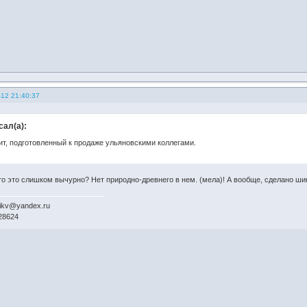
-12 21:40:37
сал(а):
ит, подготовленный к продаже ульяновскими коллегами.
то это слишком вычурно? Нет природно-древнего в нем. (мела)! А вообще, сделано шик
chikv@yandex.ru
28624