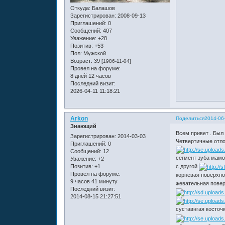
Откуда:
Балашов
Зарегистрирован
: 2008-09-13
Приглашений:
0
Сообщений:
407
Уважение:
+28
Позитив:
+53
Пол:
Мужской
Возраст:
39
[1986-11-04]
Провел на форуме:
8 дней 12 часов
Последний визит:
2026-04-11 11:18:21
Arkon
Поделиться
2014-06-
Знающий
Всем привет . Был
Зарегистрирован
: 2014-03-03
Четвертичные отло
Приглашений:
0
Сообщений:
12
сегмент зуба мамо
Уважение:
+2
Позитив:
+1
с другой
Провел на форуме:
корневая поверхн
9 часов 41 минуту
жевательная пове
Последний визит:
2014-08-15 21:27:51
суставнгая косточ