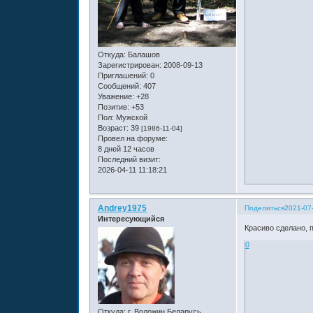
Откуда:
Балашов
Зарегистрирован
: 2008-09-13
Приглашений:
0
Сообщений:
407
Уважение:
+28
Позитив:
+53
Пол:
Мужской
Возраст:
39
[1986-11-04]
Провел на форуме:
8 дней 12 часов
Последний визит:
2026-04-11 11:18:21
Andrey1975
Поделиться
2021-07
Интересующийся
Красиво сделано, 
0
Откуда:
г. Воложин Беларусь