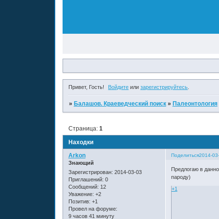
Привет, Гость!
Войдите
или
зарегистрируйтесь
.
»
Балашов. Краеведческий поиск
»
Палеонтология
Страница:
1
Находки
Arkon
Поделиться
2014-03
Знающий
Предлогаю в данно
Зарегистрирован
: 2014-03-03
пароду)
Приглашений:
0
Сообщений:
12
+1
Уважение:
+2
Позитив:
+1
Провел на форуме:
9 часов 41 минуту