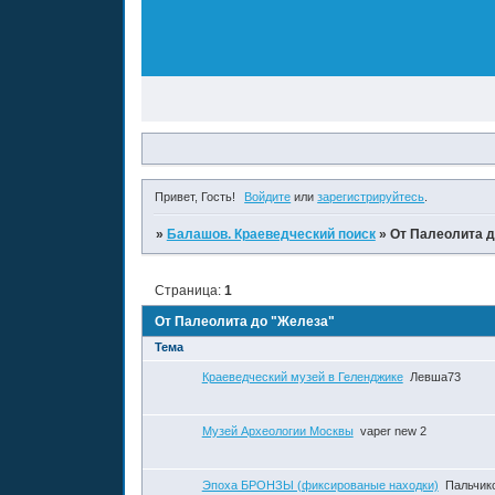
Привет, Гость!
Войдите
или
зарегистрируйтесь
.
»
Балашов. Краеведческий поиск
»
От Палеолита д
Страница:
1
От Палеолита до "Железа"
Тема
Краеведческий музей в Геленджике
Левша73
Музей Археологии Москвы
vaper new 2
Эпоха БРОНЗЫ (фиксированые находки)
Пальчик