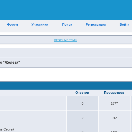
Форум
Участники
Поиск
Регистрация
Войти
Активные темы
о "Железа"
Ответов
Просмотров
0
1877
2
912
ов Сергей