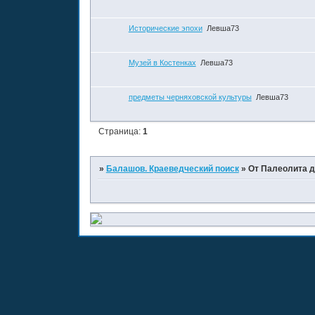
Исторические эпохи
Левша73
Музей в Костенках
Левша73
предметы черняховской культуры
Левша73
Страница:
1
»
Балашов. Краеведческий поиск
»
От Палеолита д