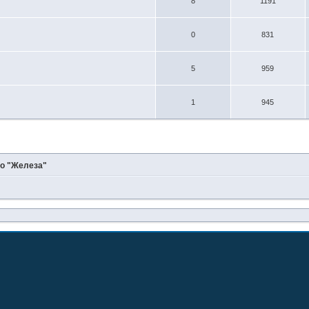
8
1191
0
831
5
959
1
945
о "Железа"