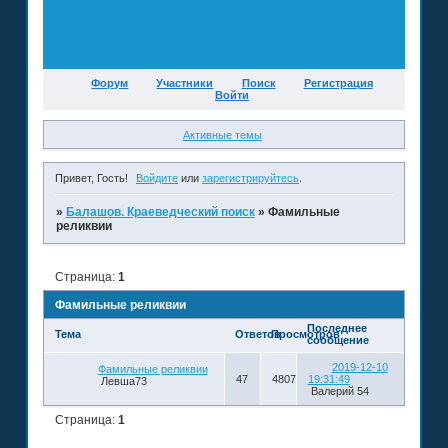
Форум
Участники
Поиск
Регистрация
Войти
Активные темы
Привет, Гость!
Войдите
или
зарегистрируйтесь
.
»
Балашов. Краеведческий поиск
»
Фамильные
реликвии
Страница:
1
Фамильные реликвии
Последнее
Тема
Ответов
Просмотров
сообщение
2019-12-10
Фамильные реликвии
47
4807
19:31:49
Левша73
Валерий 54
Страница:
1